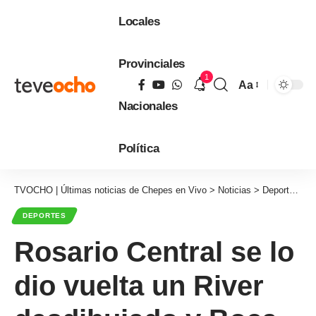
Locales
Provinciales
1
Aa
Tamaño
Nacionales
de
fuente
Política
TVOCHO | Últimas noticias de Chepes en Vivo
>
Noticias
>
Deportes
>
R
DEPORTES
Rosario Central se lo
dio vuelta un River