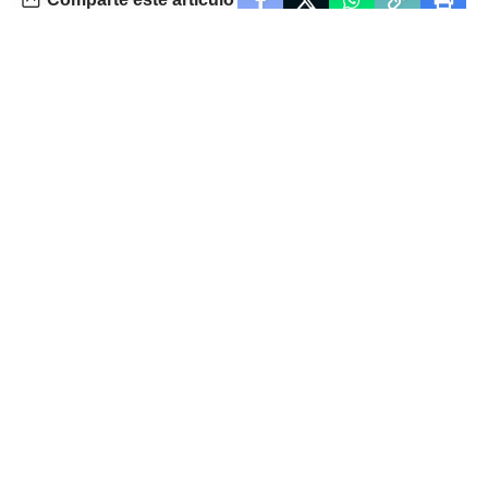
ARTÍCULO PREVIO
SIGUIENTE ARTÍCULO
SIC es el campeón
Debate
del Top 12 de la
presidencial: Javier
URBA: aprovechó
Milei saldrá fuerte
la última
con la economía y
oportunidad y
apuntará a la idea
consiguió el título
del «cambio total»
ante Alumni 15-12
No hay comentarios