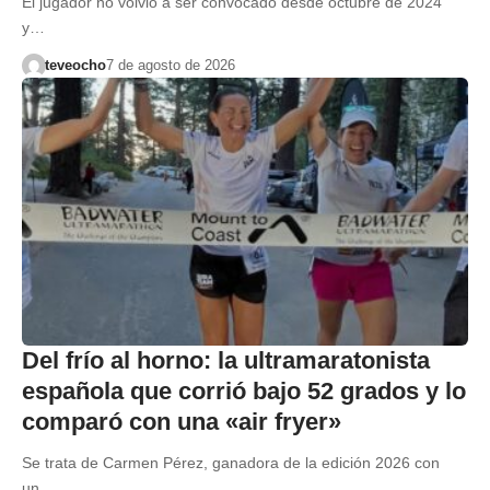
El jugador no volvió a ser convocado desde octubre de 2024
y…
teveocho
7 de agosto de 2026
Del frío al horno: la ultramaratonista
española que corrió bajo 52 grados y lo
comparó con una «air fryer»
Se trata de Carmen Pérez, ganadora de la edición 2026 con
un…