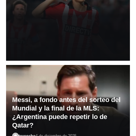
tras más de una década y rescindir
con Botafogo
El delantero de 31 años iniciará una nueva etapa en el
Pincha, el club donde debutó como profesional.Llega tras
acordar…
teveocho
7 de agosto de 2026
Messi, a fondo antes del sorteo del
Mundial y la final de la MLS:
¿Argentina puede repetir lo de
Qatar?
teveocho
4 de diciembre de 2025