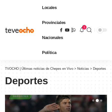
Locales
Provinciales
3
Nacionales
Política
TVOCHO | Últimas noticias de Chepes en Vivo
>
Noticias
>
Deportes
Deportes
DEPORTES
Joaquín Correa vuelve a
Estudiantes: el Tucu regresa al club