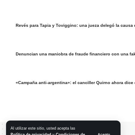
Revés para Tapia y Toviggino: una jueza delegó la causa d
Denuncian una maniobra de fraude financiero con una fak
«Campaña anti-argentina»: el canciller Quirno ahora dice 
Al utilizar este sitio, usted acepta las
Política de privacidad
y
Condiciones de
Acepto