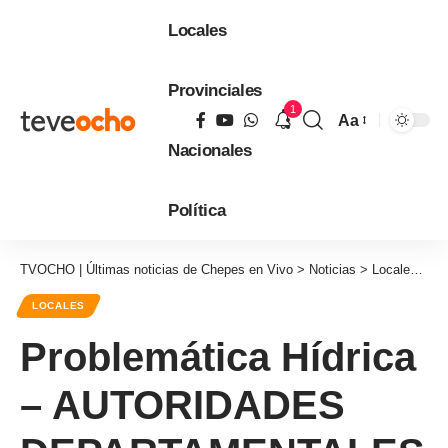
Locales
Provinciales
1
Aa
Tamaño
Nacionales
de
fuente
Política
TVOCHO | Últimas noticias de Chepes en Vivo
>
Noticias
>
Locales
>
P
LOCALES
Problemática Hídrica
– AUTORIDADES