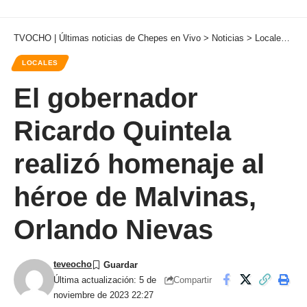
TVOCHO | Últimas noticias de Chepes en Vivo
>
Noticias
>
Locales
>
El
LOCALES
El gobernador
Ricardo Quintela
realizó homenaje al
héroe de Malvinas,
Orlando Nievas
teveocho
Compartir
Última actualización: 5 de
noviembre de 2023 22:27