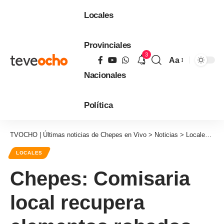
Locales
Provinciales
3
Aa
Tamaño
Nacionales
de
fuente
Política
TVOCHO | Últimas noticias de Chepes en Vivo
>
Noticias
>
Locales
>
Ch
LOCALES
Chepes: Comisaria
local recupera