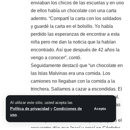
enviaban los chicos de las escuelas y en uno
de ellos había un chocolate con una carta
adentro. “Compartí la carta con los soldados
y guardé la carta en el bolsillo. Yo había
perdido las esperanzas de encontrar a esta
niña pero me dan la noticia que la habían
encontrado. Así que después de 42 años la
vengo a conocer”, contó.
Seguidamente destacó que “un chocolate en
las Islas Malvinas era una comida. Los
camiones no llegaban con la comida a la
trinchera. Salíamos a cazar a escondidas. El
cordero a veces lo comíamos crudo sin sal.
Al utilizar este sitio, usted acepta las
No nos bañábamos porque no teníamos las
Política de privacidad
y
Condiciones de
Acepto
comodidades de una casa”.
uso
.
Por su parte, Carolina Saa, quien propició el
encuentro dijo que “nací y crecí en Córdoba