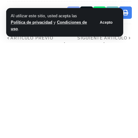
Comparte este artículo
Al utilizar este sitio, usted acepta las
Política de privacidad
y
Condiciones de
Acepto
uso
.
ARTÍCULO PREVIO
SIGUIENTE ARTÍCULO
La Justicia advirtió
Laurita Fernández
a Milei por las
se confesó y relató
boletas y los
su peor experiencia
libertarios
sexual: «No la pasé
responden con el
bien»
fantasma del fraude
No hay comentarios