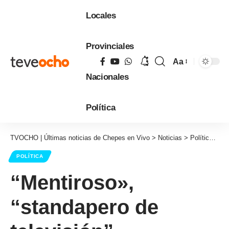
Locales
Provinciales
Aa
Tamaño
Nacionales
de
fuente
Política
TVOCHO | Últimas noticias de Chepes en Vivo
>
Noticias
>
Política
>
“M
POLÍTICA
“Mentiroso»,
“standapero de