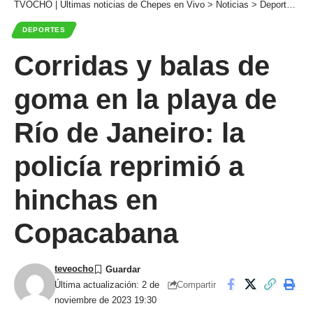
TVOCHO | Últimas noticias de Chepes en Vivo
>
Noticias
>
Deportes
>
C
DEPORTES
Corridas y balas de
goma en la playa de
Río de Janeiro: la
policía reprimió a
hinchas en
Copacabana
teveocho
Compartir
Última actualización: 2 de
noviembre de 2023 19:30