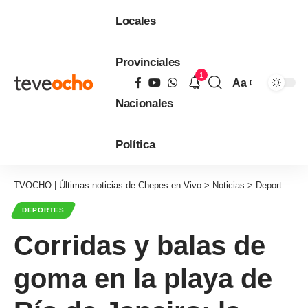
Locales
Provinciales
1
Aa
Tamaño
Nacionales
de
fuente
Política
TVOCHO | Últimas noticias de Chepes en Vivo
>
Noticias
>
Deportes
>
C
DEPORTES
Corridas y balas de
goma en la playa de