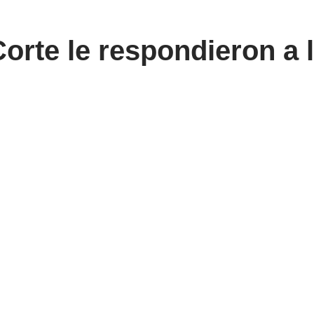
Corte le respondieron a
 juzgarlos
ión de Diputados que quiere juzgarlos
senkrantz rechazaron la acusación por mal desempeño.
, denuncian irregularidades y alertan sobre la independencia jud
nció «oscurantismo», reuniones afuera del Congreso y crit