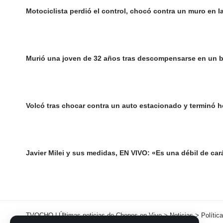
Motociclista perdió el control, chocó contra un muro en l
Murió una joven de 32 años tras descompensarse en un 
Volcó tras chocar contra un auto estacionado y terminó h
Javier Milei y sus medidas, EN VIVO: «Es una débil de cará
TVOCHO | Últimas noticias de Chepes en Vivo
>
Noticias
>
Política