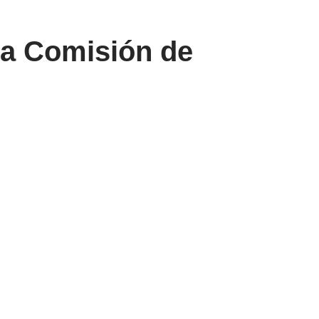
 la Comisión de
Compartir
icial.
icó el intento de cambiar