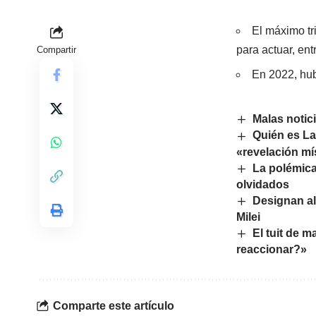
El máximo tr
para actuar, ent
Compartir
En 2022, hub
Malas notici
Quién es Lau
«revelación mí
La polémica
olvidados
Designan al
Milei
El tuit de 
reaccionar?»
Comparte este artículo