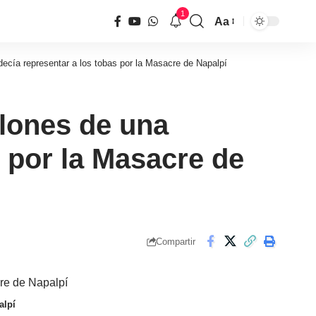
1
Aa
Tamaño
de
ecía representar a los tobas por la Masacre de Napalpí
fuente
lones de una
s por la Masacre de
Compartir
alpí