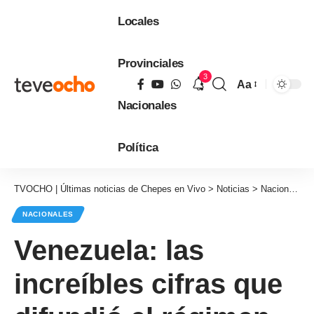
Locales
Provinciales
3
Aa
Tamaño
Nacionales
de
fuente
Política
TVOCHO | Últimas noticias de Chepes en Vivo
>
Noticias
>
Nacionales
NACIONALES
Venezuela: las
increíbles cifras que