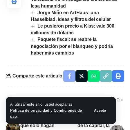
lesa humanidad
Jorge Miño en ArtHaus: una
Hasselblad, ideas y filtros del celular
Le pusieron precio a Kiss: vale 300
millones de dólares
Paquete fiscal: se reabre la
negociación por el blanqueo y podría
haber más cambios
Comparte este artículo
ARTÍCULO PREVIO
SIGUIENTE ARTÍCULO
Al utilizar este sitio, usted acepta las
Israel elevó el nivel
Guillermo Galvan:
Política de privacidad
y
Condiciones de
Acepto
de alerta: le pide a
“Hace 12 años
uso
.
sus ciudadanos
vivimos los vecinos
que sólo hagan
de la capital, la