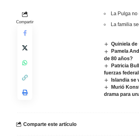
La Pulga no 
Compartir
La familia s
Quiniela de
Pamela And
de 80 años?
Patricia Bu
fuerzas federa
Islandia se 
Murió Konst
drama para una
Comparte este artículo