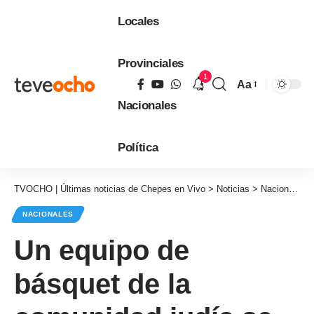
Locales
Provinciales
1
Aa
Tamaño
Nacionales
de
fuente
Política
TVOCHO | Últimas noticias de Chepes en Vivo
>
Noticias
>
Nacionales
NACIONALES
Un equipo de
básquet de la