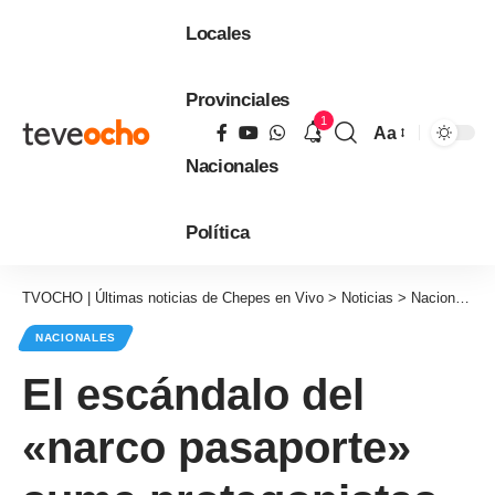
Locales
Provinciales
1
Aa
Tamaño
Nacionales
de
fuente
Política
TVOCHO | Últimas noticias de Chepes en Vivo
>
Noticias
>
Nacionales
NACIONALES
El escándalo del
«narco pasaporte»