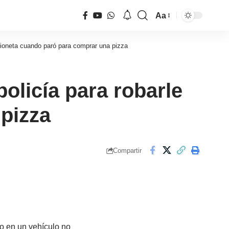
Aa
Tamaño
de
amioneta cuando paró para comprar una pizza
fuente
policía para robarle
pizza
Compartir
o en un vehículo no