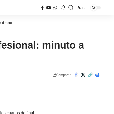
Aa
Tamaño
de
n directo
fuente
fesional: minuto a
Compartir
s cuartos de final.