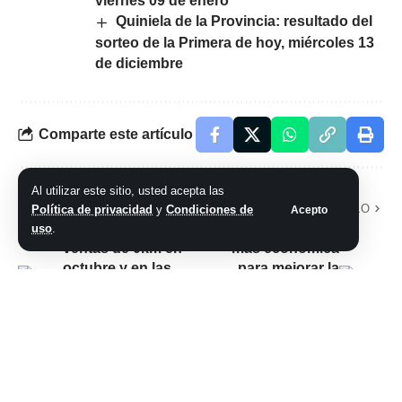
viernes 09 de enero
Quiniela de la Provincia: resultado del
sorteo de la Primera de hoy, miércoles 13
de diciembre
Comparte este artículo
Al utilizar este sitio, usted acepta las
ARTÍCULO PREVIO
SIGUIENTE ARTÍCULO
Política de privacidad
y
Condiciones de
Acepto
Autos: suben las
SSD, la solución
uso
.
ventas de 0km en
más económica
octubre y en las
para mejorar la
concesionarias ya
velocidad de una
hablan de 500.000
vieja computadora:
unidades con el
cuánto cuestan y
nuevo gobierno
cómo se instalan