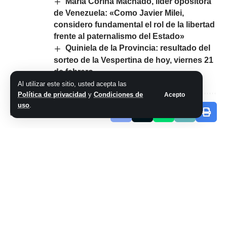
María Corina Machado, líder opositora
de Venezuela: «Como Javier Milei,
considero fundamental el rol de la libertad
frente al paternalismo del Estado»
Quiniela de la Provincia: resultado del
sorteo de la Vespertina de hoy, viernes 21
de febrero
Al utilizar este sitio, usted acepta las
Política de privacidad
y
Condiciones de
Acepto
uso
.
Comparte este artículo
ARTÍCULO PREVIO
SIGUIENTE ARTÍCULO
La fabulosa historia
La hinchas de Boca
de Catriel Muriel,
copan Río: los
bronce en los
números de una
Juegos
movilización
Panamericanos:
histórica y qué se
empezó lucha a los
teme en la ciudad