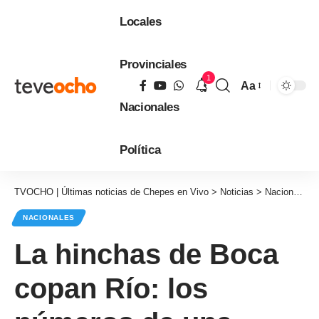
Locales
Provinciales
1
Aa
Tamaño
Nacionales
de
fuente
Política
TVOCHO | Últimas noticias de Chepes en Vivo
>
Noticias
>
Nacionales
NACIONALES
La hinchas de Boca
copan Río: los