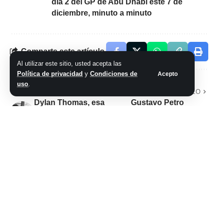
día 2 del GP de Abu Dhabi este 7 de
diciembre, minuto a minuto
Comparte este artículo
Al utilizar este sitio, usted acepta las
Política de privacidad
y
Condiciones de
Acepto
uso
.
ARTÍCULO PREVIO
SIGUIENTE ARTÍCULO
Dylan Thomas, esa
Gustavo Petro
voz que sabía trepar
redobló la
por la lluvia
embestida y
contestó: «Milei
busca destruir la
integración
latinoamericana»
No hay comentarios