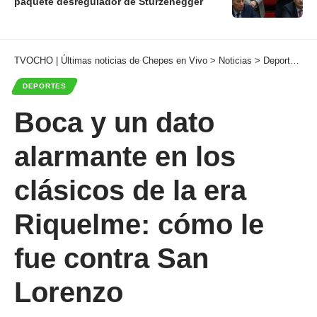
paquete desregulador de Sturzenegger
TVOCHO | Últimas noticias de Chepes en Vivo
>
Noticias
>
Deportes
>
B
DEPORTES
Boca y un dato
alarmante en los
clásicos de la era
Riquelme: cómo le
fue contra San
Lorenzo