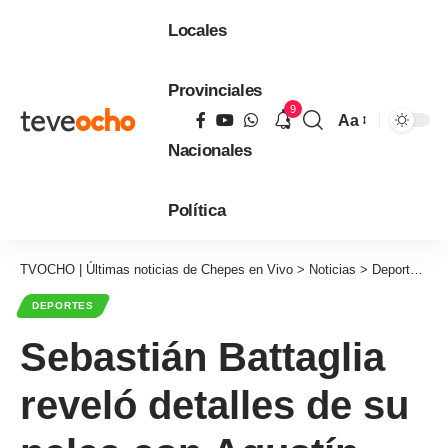
Locales
Provinciales
9
Aa
Tamaño
Nacionales
de
fuente
Política
TVOCHO | Últimas noticias de Chepes en Vivo
>
Noticias
>
Deportes
>
S
DEPORTES
Sebastián Battaglia
reveló detalles de su