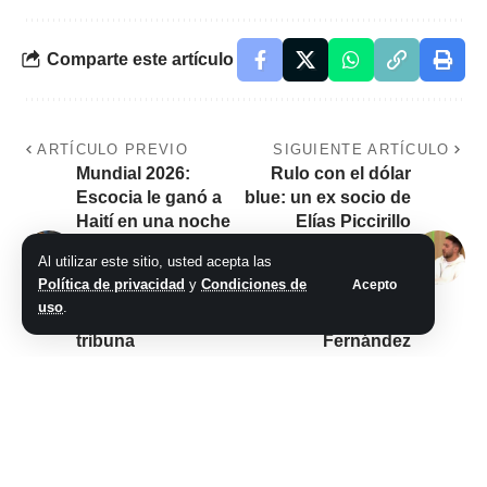
Comparte este artículo
ARTÍCULO PREVIO
SIGUIENTE ARTÍCULO
Mundial 2026:
Rulo con el dólar
Escocia le ganó a
blue: un ex socio de
Haití en una noche
Elías Piccirillo
llena de polémicas,
amenaza con
Al utilizar este sitio, usted acepta las
con una multitud en
convertirse en
Política de privacidad
y
Condiciones de
Acepto
Foxboro y Rod
arrepentido y
uso
.
Stewart en la
apunta a Alberto
tribuna
Fernández
No hay comentarios