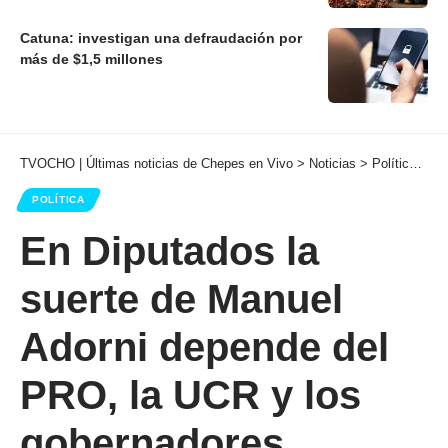
Catuna: investigan una defraudación por
más de $1,5 millones
TVOCHO | Últimas noticias de Chepes en Vivo
>
Noticias
>
Política
>
En
POLÍTICA
En Diputados la
suerte de Manuel
Adorni depende del
PRO, la UCR y los
gobernadores