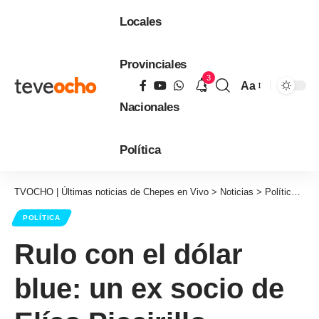
Locales
Provinciales
3
Aa
Tamaño
Nacionales
de
fuente
Política
TVOCHO | Últimas noticias de Chepes en Vivo
>
Noticias
>
Política
>
Ru
POLÍTICA
Rulo con el dólar
blue: un ex socio de