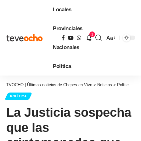
Locales
Provinciales
1
Aa
Tamaño
Nacionales
de
fuente
Política
TVOCHO | Últimas noticias de Chepes en Vivo
>
Noticias
>
Política
>
La
POLÍTICA
La Justicia sospecha
que las