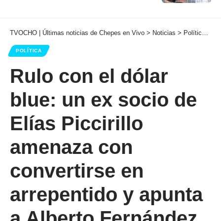
TVOCHO | Últimas noticias de Chepes en Vivo
>
Noticias
>
Política
>
Ru
POLÍTICA
Rulo con el dólar
blue: un ex socio de
Elías Piccirillo
amenaza con
convertirse en
arrepentido y apunta
a Alberto Fernández