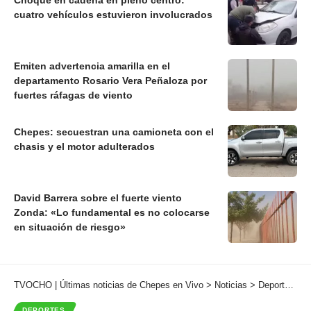
Choque en cadena en pleno centro:
cuatro vehículos estuvieron involucrados
Emiten advertencia amarilla en el
departamento Rosario Vera Peñaloza por
fuertes ráfagas de viento
Chepes: secuestran una camioneta con el
chasis y el motor adulterados
David Barrera sobre el fuerte viento
Zonda: «Lo fundamental es no colocarse
en situación de riesgo»
TVOCHO | Últimas noticias de Chepes en Vivo
>
Noticias
>
Deportes
>
R
DEPORTES