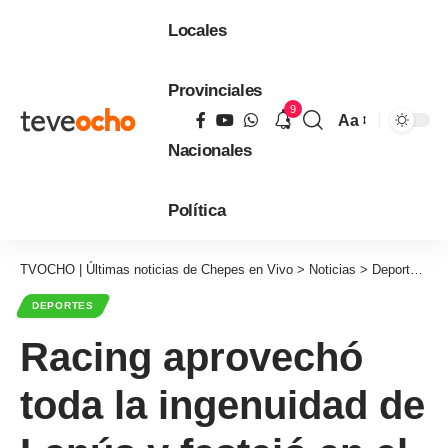
Locales
Provinciales
9
Aa
Tamaño
Nacionales
de
fuente
Política
TVOCHO | Últimas noticias de Chepes en Vivo
>
Noticias
>
Deportes
>
R
DEPORTES
Racing aprovechó
toda la ingenuidad de