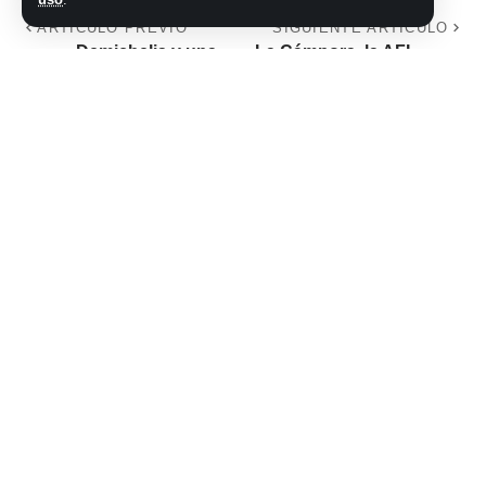
ARTÍCULO PREVIO
SIGUIENTE ARTÍCULO
Demichelis y una
La Cámpora, la AFI
llamativa reflexión
y los espías
tras la derrota de
inorgánicos, una
River: «Fue uno de
trama que viene
los mejores
desde el crimen de
primeros tiempos
Nisman
del equipo jugando
de visitante»
No hay comentarios
Síganos