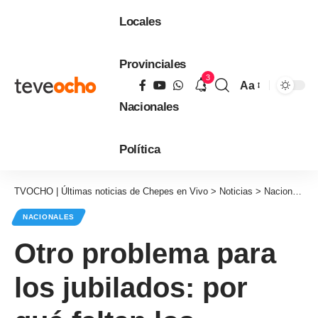
Locales
Provinciales
3
Aa
Tamaño
Nacionales
de
fuente
Política
TVOCHO | Últimas noticias de Chepes en Vivo
>
Noticias
>
Nacionales
NACIONALES
Otro problema para
los jubilados: por