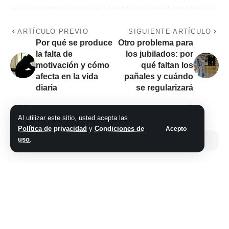
ARTÍCULO PREVIO
SIGUIENTE ARTÍCULO
Por qué se produce
Otro problema para
la falta de
los jubilados: por
motivación y cómo
qué faltan los
afecta en la vida
pañales y cuándo
diaria
se regularizará
Al utilizar este sitio, usted acepta las
Política de privacidad
y
Condiciones de
Acepto
uso
.
No hay comentarios
Síganos
@2026 Grupo teveocho. Todos los derechos reservados