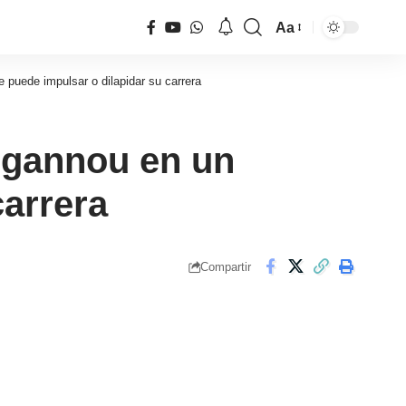
Aa
Tamaño
de
puede impulsar o dilapidar su carrera
fuente
Ngannou en un
carrera
Compartir