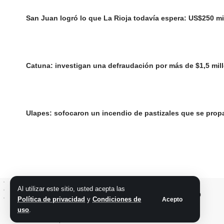
San Juan logró lo que La Rioja todavía espera: US$250 mi
Catuna: investigan una defraudación por más de $1,5 mil
Ulapes: sofocaron un incendio de pastizales que se propa
Al utilizar este sitio, usted acepta las
Política de privacidad
y
Condiciones de
Acepto
uso
.
@2026 Grupo teveocho. Todos los derechos reservados