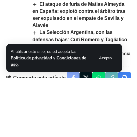
El ataque de furia de Matías Almeyda
en España: explotó contra el árbitro tras
ser expulsado en el empate de Sevilla y
Alavés
La Selección Argentina, con las
defensas bajas: Cuti Romero y Tagliafico
están en duda para enfrentar a Perú y
Al utilizar este sitio, usted acepta las
Scaloni analiza convocatorias de urgencia
Política de privacidad
y
Condiciones de
Acepto
uso
.
Comparte este artículo
ARTÍCULO PREVIO
SIGUIENTE ARTÍCULO
Autosuperación al
Messi y su octavo
máximo: aprendió a
Balón de Oro: los
flotar a los 48 años
secretos de la
y hoy es una de las
votación, la
pocas nadadoras
diferencia que le