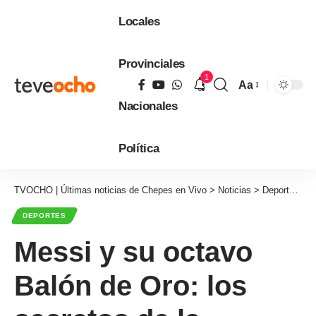
Locales
Provinciales
1
Aa
Tamaño
Nacionales
de
fuente
Política
TVOCHO | Últimas noticias de Chepes en Vivo
>
Noticias
>
Deportes
>
M
DEPORTES
Messi y su octavo
Balón de Oro: los