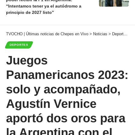
“Intentamos tener ya el autódromo a
principio de 2027 listo”
TVOCHO | Últimas noticias de Chepes en Vivo
>
Noticias
>
Deportes
>
J
DEPORTES
Juegos
Panamericanos 2023:
solo y acompañado,
Agustín Vernice
aportó dos oros para
la Argentina con el