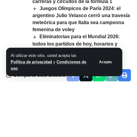
carreras y circuitos de la fórmula 1
Juegos Olímpicos de París 2024: el
argentino Julio Velasco cerró una travesía
meteórica para que Italia sea campeona
femenina de voley
Eliminatorias para el Mundial 2026:
todos los partidos de hoy, horarios y
dónde ver
Al utilizar este sitio, usted acepta las
Política de privacidad
y
Condiciones de
Acepto
uso
.
Comparte este artículo
ARTÍCULO PREVIO
SIGUIENTE ARTÍCULO
Hinchas de Coritiba
Lanús vs Racing
y Cruzeiro
Club por la Copa de
invadieron la
la Liga: minuto a
cancha y se
minuto, en directo
cruzaron en una