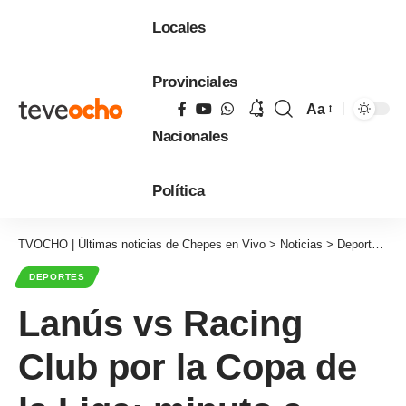
Locales
Provinciales
Aa
Tamaño
Nacionales
de
fuente
Política
TVOCHO | Últimas noticias de Chepes en Vivo
>
Noticias
>
Deportes
>
L
DEPORTES
Lanús vs Racing
Club por la Copa de