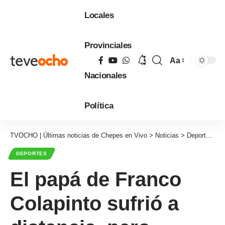
Locales
Provinciales
Aa
Tamaño
Nacionales
de
fuente
Política
TVOCHO | Últimas noticias de Chepes en Vivo
>
Noticias
>
Deportes
>
E
DEPORTES
El papá de Franco
Colapinto sufrió a