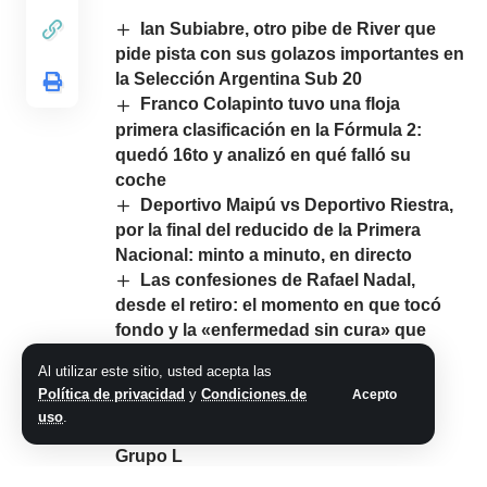
Ian Subiabre, otro pibe de River que
pide pista con sus golazos importantes en
la Selección Argentina Sub 20
Franco Colapinto tuvo una floja
primera clasificación en la Fórmula 2:
quedó 16to y analizó en qué falló su
coche
Deportivo Maipú vs Deportivo Riestra,
por la final del reducido de la Primera
Nacional: minto a minuto, en directo
Las confesiones de Rafael Nadal,
desde el retiro: el momento en que tocó
fondo y la «enfermedad sin cura» que
fueron sus lesiones
Al utilizar este sitio, usted acepta las
Panamá vs Croacia, por el Mundial
Política de privacidad
y
Condiciones de
Acepto
2026, EN VIVO: a qué hora juegan,
uso
.
formaciones y cómo ver el partido del
Grupo L