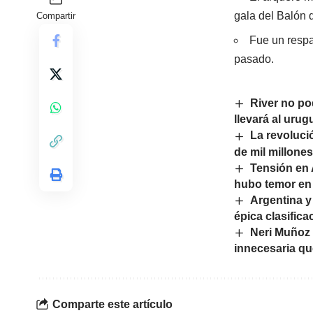
gala del Balón 
Compartir
Fue un respa
pasado.
River no po
llevará al uru
La revoluci
de mil millone
Tensión en 
hubo temor en 
Argentina y
épica clasifica
Neri Muñoz 
innecesaria qu
Comparte este artículo