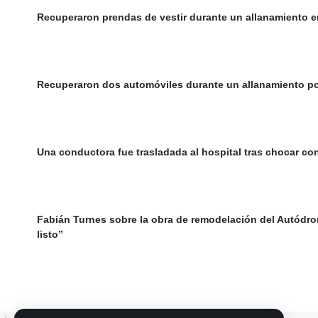
Recuperaron prendas de vestir durante un allanamiento e
Recuperaron dos automóviles durante un allanamiento p
Una conductora fue trasladada al hospital tras chocar co
Fabián Turnes sobre la obra de remodelación del Autódrom
listo”