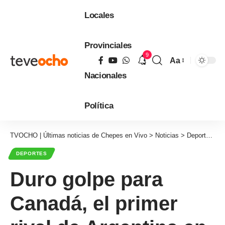
Locales
Provinciales
9
Aa
Tamaño
Nacionales
de
fuente
Política
TVOCHO | Últimas noticias de Chepes en Vivo
>
Noticias
>
Deportes
>
D
DEPORTES
Duro golpe para
Canadá, el primer