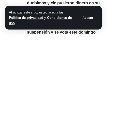
durísimo» y «le pusieron dinero en su
ropa interior»: Burlando y los
Al utilizar este sitio, usted acepta las
escalofriantes detalles de la denuncia
Política de privacidad
y
Condiciones de
Acepto
contra los jugadores de Vélez
uso
.
Elecciones en Boca: revocaron la
suspensión y se vota este domingo
Premios Olimpia 2024, con Franco
Colapinto presente en la ceremonia como
candidato al oro: a qué hora es y cómo
verla EN VIVO
Comparte este artículo
ARTÍCULO PREVIO
SIGUIENTE ARTÍCULO
F1 GP de Canadá:
Duro golpe para
horarios del
Canadá, el primer
entrenamiento y
rival de Argentina