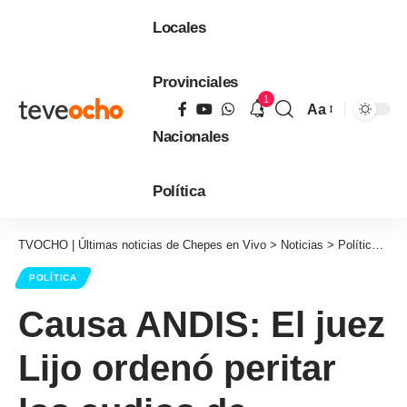
Locales
Provinciales
1
Aa
Tamaño
Nacionales
de
fuente
Política
TVOCHO | Últimas noticias de Chepes en Vivo
>
Noticias
>
Política
>
Ca
POLÍTICA
Causa ANDIS: El juez
Lijo ordenó peritar