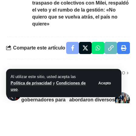
traspaso de colectivos con Milei, respaldó
el veto y el rumbo de la gestión: «No
quiero que se vuelva atrás, el país no
quiere»
Comparte este artículo
ARTÍCULO PREVIO
SIGUIENTE ARTÍCULO
Al utilizar este sitio, usted acepta las
Santilli insiste con
Estudiantes y
Política de privacidad
y
Condiciones de
Acepto
eliminar las PASO y
profesores de la
uso
.
negocia con los
carrera de Abogacía
gobernadores para
abordaron diversos
conseguir votos
temas relacionados
con la justicia que
se viene