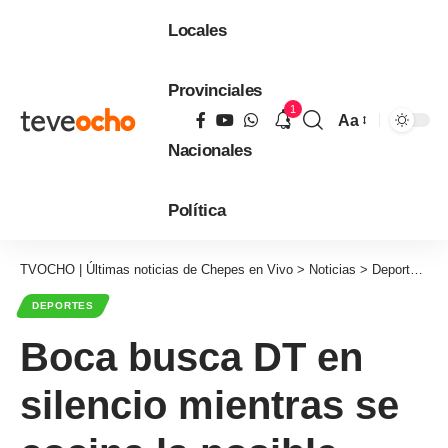
Locales
Provinciales
1
Aa
Tamaño
Nacionales
de
fuente
Política
TVOCHO | Últimas noticias de Chepes en Vivo
>
Noticias
>
Deportes
>
B
DEPORTES
Boca busca DT en
silencio mientras se