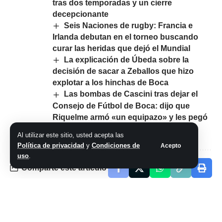
tras dos temporadas y un cierre
decepcionante
Seis Naciones de rugby: Francia e
Irlanda debutan en el torneo buscando
curar las heridas que dejó el Mundial
La explicación de Úbeda sobre la
decisión de sacar a Zeballos que hizo
explotar a los hinchas de Boca
Las bombas de Cascini tras dejar el
Consejo de Fútbol de Boca: dijo que
Riquelme armó «un equipazo» y les pegó
a Battaglia y los Mac Allister
Al utilizar este sitio, usted acepta las
Política de privacidad
y
Condiciones de
Acepto
uso
.
Comparte este artículo
ARTÍCULO PREVIO
SIGUIENTE ARTÍCULO
Semifinal caliente
Boca busca DT en