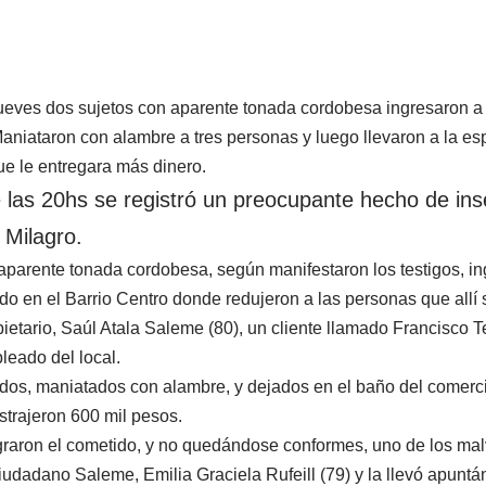
jueves dos sujetos con aparente tonada cordobesa ingresaron a 
Maniataron con alambre a tres personas y luego llevaron a la e
ue le entregara más dinero.
 las 20hs se registró un preocupante hecho de in
e Milagro.
aparente tonada cordobesa, según manifestaron los testigos, in
do en el Barrio Centro donde redujeron a las personas que all
pietario, Saúl Atala Saleme (80), un cliente llamado Francisco T
pleado del local.
dos, maniatados con alambre, y dejados en el baño del comerci
strajeron 600 mil pesos.
raron el cometido, y no quedándose conformes, uno de los malv
iudadano Saleme, Emilia Graciela Rufeill (79) y la llevó apunt