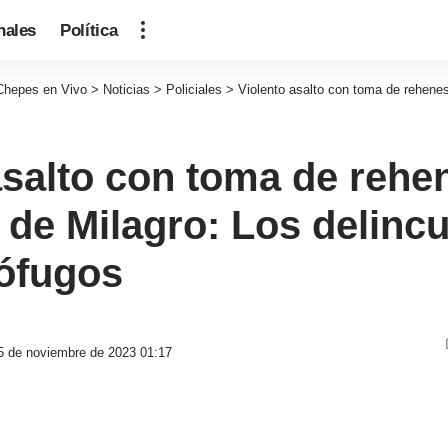
nales
Política
Chepes en Vivo
>
Noticias
>
Policiales
>
Violento asalto con toma de rehenes en la Localidad 
asalto con toma de rehe
 de Milagro: Los delinc
ófugos
 5 de noviembre de 2023 01:17