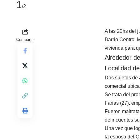
1
/2
A las 20hs del 
Barrio Centro. 
Compartir
vivienda para q
Alrededor de
Localidad d
Dos sujetos de 
comercial ubica
Se trata del pro
Farias (27), em
Fueron maltrata
delincuentes su
Una vez que log
la esposa del C