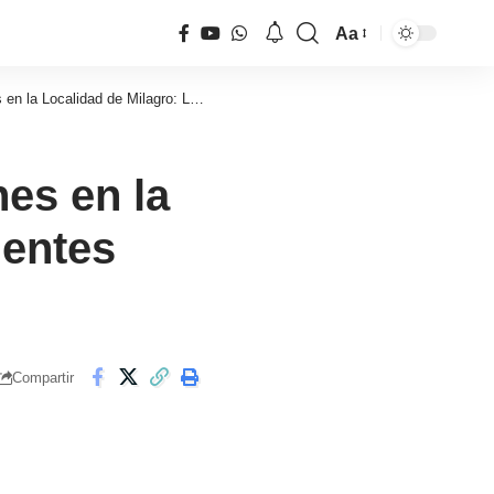
Aa
Tamaño
de
de Milagro: Los delincuentes siguen prófugos
fuente
nes en la
uentes
Compartir