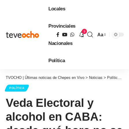
Locales
Provinciales
9
Aa
Tamaño
Nacionales
de
fuente
Política
TVOCHO | Últimas noticias de Chepes en Vivo
>
Noticias
>
Política
>
Ve
POLÍTICA
Veda Electoral y
alcohol en CABA: