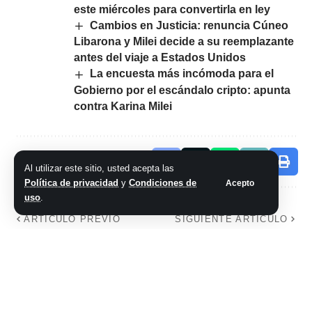
este miércoles para convertirla en ley
Cambios en Justicia: renuncia Cúneo
Libarona y Milei decide a su reemplazante
antes del viaje a Estados Unidos
La encuesta más incómoda para el
Gobierno por el escándalo cripto: apunta
contra Karina Milei
Comparte este artículo
Al utilizar este sitio, usted acepta las
Política de privacidad
y
Condiciones de
Acepto
uso
.
ARTÍCULO PREVIO
SIGUIENTE ARTÍCULO
Debate
¿Romper la fuente,
presidencial: el
romper aguas o
candidato más
romper bolsa?
buscado en Google
Crean el primer
diccionario con
lenguaje médico