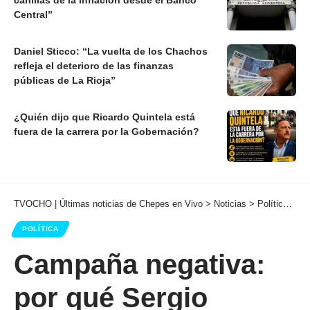
canillas de la inflación desde el Banco
Central”
Daniel Sticco: “La vuelta de los Chachos
refleja el deterioro de las finanzas
públicas de La Rioja”
¿Quién dijo que Ricardo Quintela está
fuera de la carrera por la Gobernación?
TVOCHO | Últimas noticias de Chepes en Vivo
>
Noticias
>
Política
>
Ca
POLÍTICA
Campaña negativa:
por qué Sergio