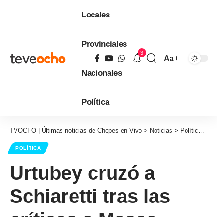
Locales
Provinciales
3
Aa
Tamaño
Nacionales
de
fuente
Política
TVOCHO | Últimas noticias de Chepes en Vivo
>
Noticias
>
Política
>
Ur
POLÍTICA
Urtubey cruzó a
Schiaretti tras las