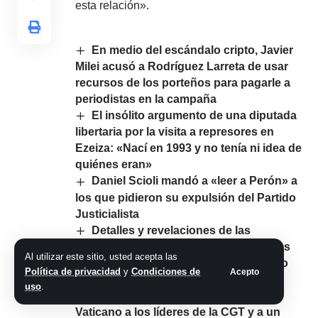
esta relación».
En medio del escándalo cripto, Javier
Milei acusó a Rodríguez Larreta de usar
recursos de los porteños para pagarle a
periodistas en la campaña
El insólito argumento de una diputada
libertaria por la visita a represores en
Ezeiza: «Nací en 1993 y no tenía ni idea de
quiénes eran»
Daniel Scioli mandó a «leer a Perón» a
los que pidieron su expulsión del Partido
Justicialista
Detalles y revelaciones de las
gestiones secretas con Estados Unidos
Al utilizar este sitio, usted acepta las
por el gendarme argentino secuestrado
Política de privacidad
y
Condiciones de
Acepto
en Venezuela
uso
.
El Papa Francisco recibió en el
Vaticano a los líderes de la CGT y a un