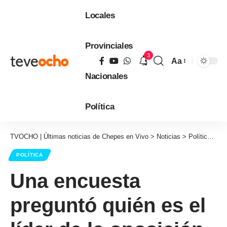
Locales
Provinciales
3
Aa
Tamaño
Nacionales
de
fuente
Política
TVOCHO | Últimas noticias de Chepes en Vivo
>
Noticias
>
Política
>
Un
POLÍTICA
Una encuesta
preguntó quién es el