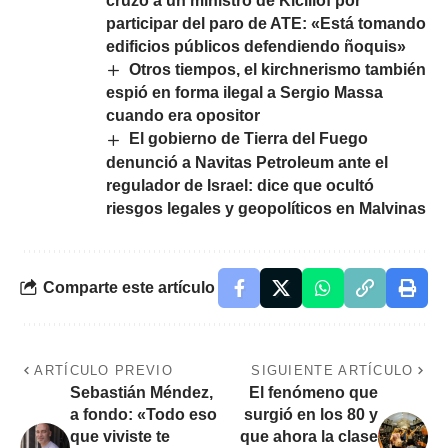
cruzó a un ministro de Kicillof por
participar del paro de ATE: «Está tomando
edificios públicos defendiendo ñoquis»
Otros tiempos, el kirchnerismo también
espió en forma ilegal a Sergio Massa
cuando era opositor
El gobierno de Tierra del Fuego
denunció a Navitas Petroleum ante el
regulador de Israel: dice que ocultó
riesgos legales y geopolíticos en Malvinas
Comparte este artículo
ARTÍCULO PREVIO
SIGUIENTE ARTÍCULO
Sebastián Méndez,
El fenómeno que
a fondo: «Todo eso
surgió en los 80 y
que viviste te
que ahora la clase