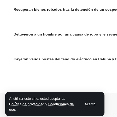
Recuperan bienes robados tras la detención de un sospe
Detuvieron a un hombre por una causa de robo y le secue
Cayeron varios postes del tendido eléctrico en Catuna y t
Al utilizar este sitio, usted acepta las
Política de privacidad
y
Condiciones de
Acepto
uso
.
@2026 Grupo teveocho. Todos los derechos reservados