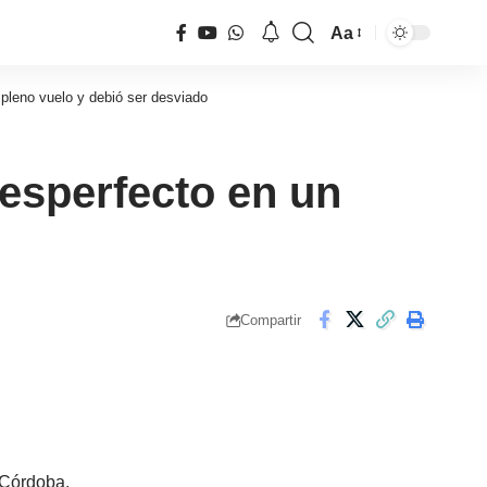
Aa
Tamaño
de
pleno vuelo y debió ser desviado
fuente
esperfecto en un
Compartir
 Córdoba.