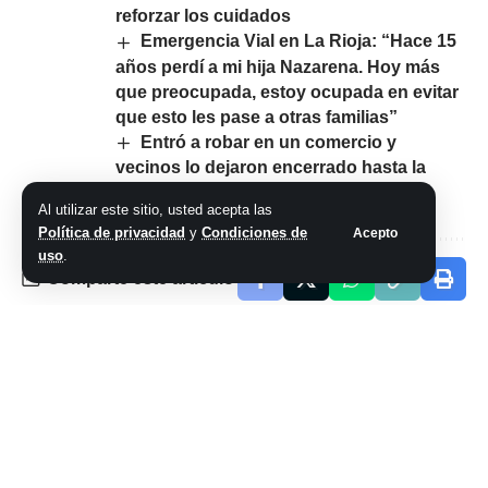
reforzar los cuidados
Emergencia Vial en La Rioja: “Hace 15
años perdí a mi hija Nazarena. Hoy más
que preocupada, estoy ocupada en evitar
que esto les pase a otras familias”
Entró a robar en un comercio y
vecinos lo dejaron encerrado hasta la
llegada de la policía
Al utilizar este sitio, usted acepta las
Política de privacidad
y
Condiciones de
Acepto
uso
.
Comparte este artículo
ARTÍCULO PREVIO
SIGUIENTE ARTÍCULO
Una joven fue
Clima hoy en
trasladada al
Zárate: el
hospital tras un
pronóstico del
choque entre motos
tiempo para este