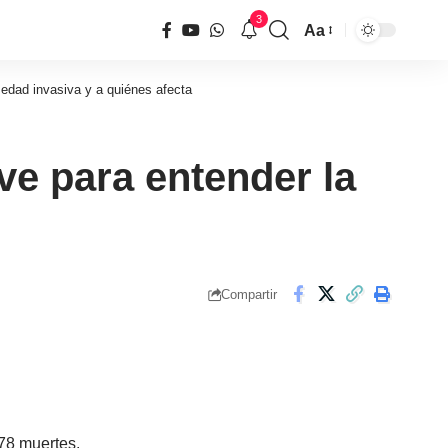
3
Aa
Tamaño
de
edad invasiva y a quiénes afecta
fuente
ve para entender la
Compartir
 78 muertes.