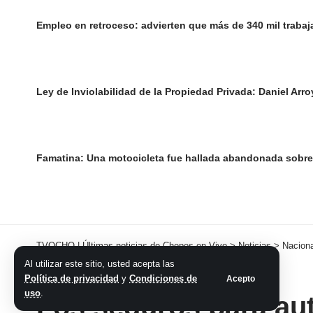
Empleo en retroceso: advierten que más de 340 mil trabaj
Ley de Inviolabilidad de la Propiedad Privada: Daniel Arro
Famatina: Una motocicleta fue hallada abandonada sobre 
TVOCHO | Últimas noticias de Chepes en Vivo
>
Noticias
>
Nacion
Al utilizar este sitio, usted acepta las
NACIONALES
Política de privacidad
y
Condiciones de
Acepto
uso
.
Los seguros para au