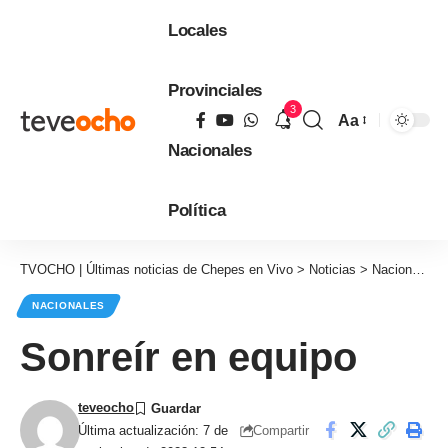
Locales
Provinciales
3
Aa
Tamaño
Nacionales
de
fuente
Política
TVOCHO | Últimas noticias de Chepes en Vivo
>
Noticias
>
Nacionales
NACIONALES
Sonreír en equipo
teveocho
Compartir
Última actualización: 7 de