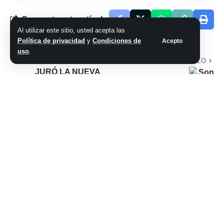
Comparte este artículo
Al utilizar este sitio, usted acepta las
Política de privacidad
y
Condiciones de
Acepto
uso
.
ARTÍCULO PREVIO
SIGUIENTE ARTÍCULO
JURÓ LA NUEVA
Sonreír en equipo
CONCEJAL POR EL
DEPARTAMENTO
ROSARIO VERA
PEÑALOZA
No hay comentarios
Síganos