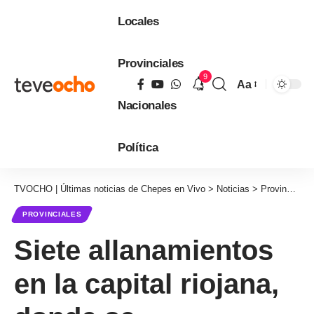
Locales
Provinciales
9
Aa
Tamaño
Nacionales
de
fuente
Política
TVOCHO | Últimas noticias de Chepes en Vivo
>
Noticias
>
Provinciales
PROVINCIALES
Siete allanamientos
en la capital riojana,