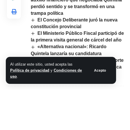
perdió sentido y se transformó en una
trampa política
El Concejo Deliberante juró la nueva
constitución provincial
El Ministerio Público Fiscal participó de
la primera visita general de cárcel del año
«Alternativa nacional»: Ricardo
Quintela lanzaría su candidatura
presidencial el 1 de mayo en Parque Norte
Al utilizar este sitio, usted acepta las
En Los Sauces Quintela visitó la Finca
Política de privacidad
y
Condiciones de
Acepto
Municipal
uso
.
Comparte este artículo
ARTÍCULO PREVIO
SIGUIENTE ARTÍCULO
Columna de Salud
Secuestraron en La