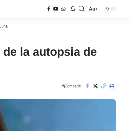
Aa
Tamaño
de
 Luna
fuente
de la autopsia de
Compartir