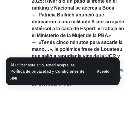
2025: River dio un paso al frente en el
ranking y Nacional se acerca a Boca
Patricia Bullrich anunció que
detuvieron a una militante K por arrojarle
estiércol a la casa de Espert: «Trabaja en
el Ministerio de la Mujer de la PBA»
«Tenés cinco minutos para sacarle la
mano…», la polémica frase de Lousteau
que salió a repudiar la vice de la UCR y
tensa más la interna en el partido
Al utilizar este sitio, usted acepta las
NBA: San Antonio Spurs venció a los
Política de privacidad
y
Condiciones de
Acepto
Lakers y terminó con su racha negra de
uso
.
18 derrotas al hilo
Comparte este artículo
ARTÍCULO PREVIO
SIGUIENTE ARTÍCULO