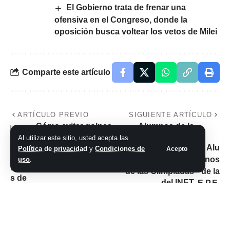
El Gobierno trata de frenar una
ofensiva en el Congreso, donde la
oposición busca voltear los vetos de Milei
Comparte este artículo
ARTÍCULO PREVIO
SIGUIENTE ARTÍCULO
Cómo evitar golpes
Alumnos de la
de calor ante las
E.P.E.T Nº 1 de
Al utilizar este sitio, usted acepta las
altas temperaturas
Chepes, ganaron la
Política de privacidad
y
Condiciones de
Acepto
instancia nacional
uso
.
de las Olimpiadas
del INET