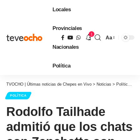
Locales
Provinciales
1
Aa
Tamaño
Nacionales
de
fuente
Política
TVOCHO | Últimas noticias de Chepes en Vivo
>
Noticias
>
Política
>
Ro
POLÍTICA
Rodolfo Tailhade
admitió que los chats