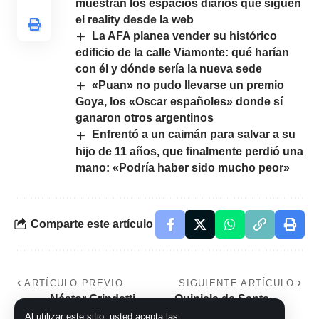
muestran los espacios diarios que siguen
el reality desde la web
La AFA planea vender su histórico
edificio de la calle Viamonte: qué harían
con él y dónde sería la nueva sede
«Puan» no pudo llevarse un premio
Goya, los «Oscar españoles» donde sí
ganaron otros argentinos
Enfrentó a un caimán para salvar a su
hijo de 11 años, que finalmente perdió una
mano: «Podría haber sido mucho peor»
Comparte este artículo
ARTÍCULO PREVIO
SIGUIENTE ARTÍCULO
Néstor Grindetti
Quiniela de Santa
contactó abogados
Fe: resultado del
Al utilizar este sitio, usted acepta las