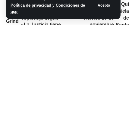
para ser querellante
sorteo de la
Política de privacidad
y
Condiciones de
Acepto
en la causa de
Nocturna de hoy,
uso
.
espionaje ilegal:
viernes 10 de
«La Justicia tiene
noviembre
que ir a fondo»
No hay comentarios
Síganos
@2026 Grupo teveocho. Todos los derechos reservados