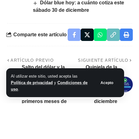
Dólar blue hoy: a cuánto cotiza este
sábado 30 de diciembre
Comparte este artículo
ARTÍCULO PREVIO
SIGUIENTE ARTÍCULO
Salto del dólar y la
Quiniela de la
inflación: qué
Provincia: resultado
Al utilizar este sitio, usted acepta las
proyectan los
del sorteo de la
Política de privacidad
y
Condiciones de
Acepto
analistas locales y
Vespertina de hoy,
uso
.
extranjeros para los
lunes 04 de
primeros meses de
diciembre
2024