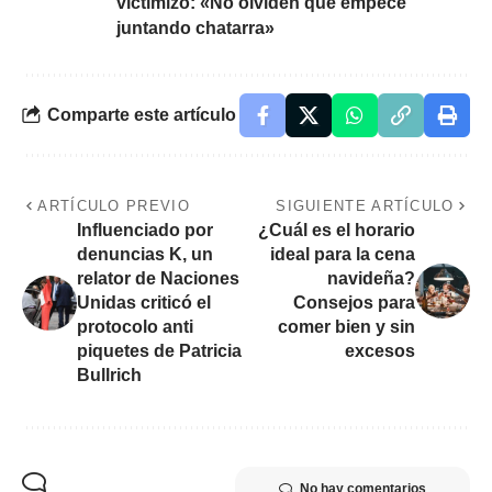
victimizó: «No olviden que empecé
juntando chatarra»
Comparte este artículo
ARTÍCULO PREVIO
SIGUIENTE ARTÍCULO
Influenciado por
¿Cuál es el horario
denuncias K, un
ideal para la cena
relator de Naciones
navideña?
Unidas criticó el
Consejos para
protocolo anti
comer bien y sin
piquetes de Patricia
excesos
Bullrich
No hay comentarios