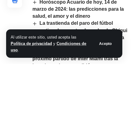
Horóscopo Acuario de hoy, 14 de
marzo de 2024: las predicciones para la
salud, el amor y el dinero
La trastienda del paro del fútbol
argentino: la muestra de poder de Chiqui
Tapia, el esquema mixto anti SAD y otra
Al utilizar este sitio, usted acepta las
Política de privacidad
y
Condiciones de
Acepto
propuesta de cambio en el reglamento
uso
.
Lionel Messi podría perderse el
próximo partido de Inter Miami tras la
brutal patada que recibió por
Concachampions
Transportaban en un camión miles de
salmones para ser liberados en un río, el
vehículo chocó y el final fue inesperado
Así quedó la tabla de posiciones del
Torneo Apertura 2025: Rosario Central
‘celebró’ la derrota de San Lorenzo y
Argentinos acecha a Estudiantes