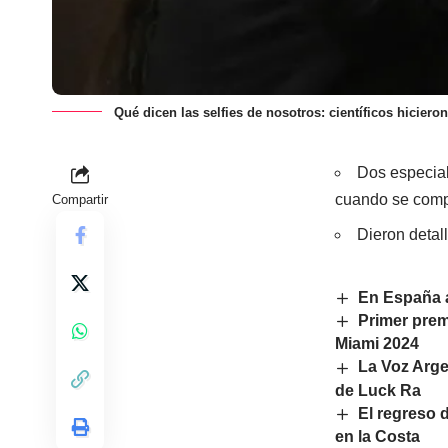
Qué dicen las selfies de nosotros: científicos hicier
Dos especial
cuando se compa
Compartir
Dieron detal
En España a
Primer prem
Miami 2024
La Voz Argen
de Luck Ra
El regreso 
en la Costa