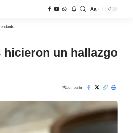
Aa
Tamaño
de
prendente
fuente
s hicieron un hallazgo
Compartir