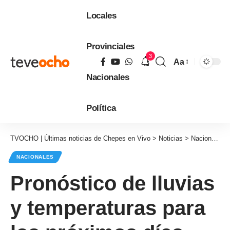
Locales
Provinciales
3
Aa
Tamaño
Nacionales
de
fuente
Política
TVOCHO | Últimas noticias de Chepes en Vivo
>
Noticias
>
Nacionales
NACIONALES
Pronóstico de lluvias
y temperaturas para