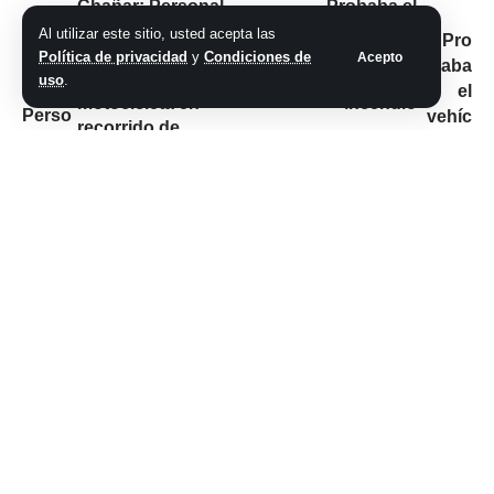
Chañar: Personal
Probaba el
policial secuestró
vehículo, sufrió un
Al utilizar este sitio, usted acepta las
un arma de fuego y
desperfecto
Política de privacidad
y
Condiciones de
Acepto
retuvo una
eléctrico y se le
uso
.
motocicleta en
incendio
recorrido de
prevención
No hay comentarios
Síganos
@2026 Grupo teveocho. Todos los derechos reservados