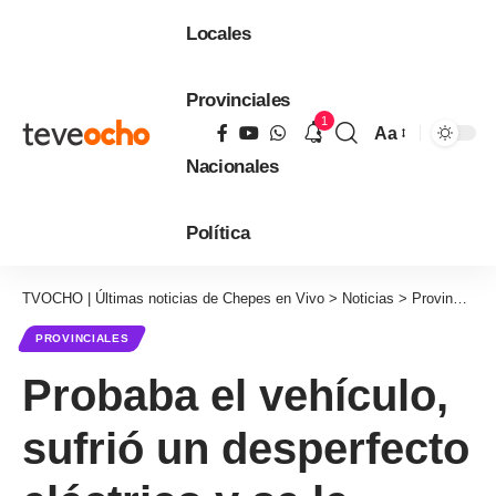
Locales
Provinciales
1
Aa
Tamaño
Nacionales
de
fuente
Política
TVOCHO | Últimas noticias de Chepes en Vivo
>
Noticias
>
Provinciales
PROVINCIALES
Probaba el vehículo,
sufrió un desperfecto