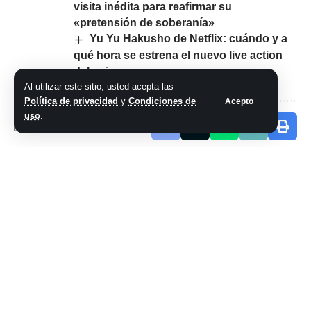
visita inédita para reafirmar su
«pretensión de soberanía»
Yu Yu Hakusho de Netflix: cuándo y a
qué hora se estrena el nuevo live action
del anime
Al utilizar este sitio, usted acepta las
Política de privacidad
y
Condiciones de
Acepto
uso
.
Comparte este artículo
ARTÍCULO PREVIO
SIGUIENTE ARTÍCULO
Massa y Cristina
Pelea en el subte:
prorrogan las
un hincha de Boca
ordinarias para
y otro de River se
patear el juicio a la
tomaron a golpes
Corte hasta
en pleno andén
después del
balotaje