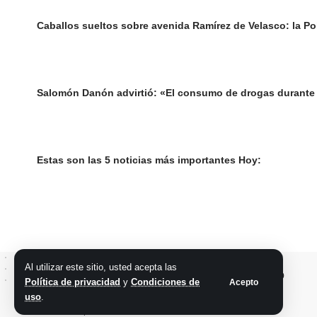
Caballos sueltos sobre avenida Ramírez de Velasco: la Poli
Salomón Danón advirtió: «El consumo de drogas durante 
Estas son las 5 noticias más importantes Hoy:
Al utilizar este sitio, usted acepta las
Política de privacidad
y
Condiciones de
Acepto
uso
.
@2026 Grupo teveocho. Todos los derechos reservados