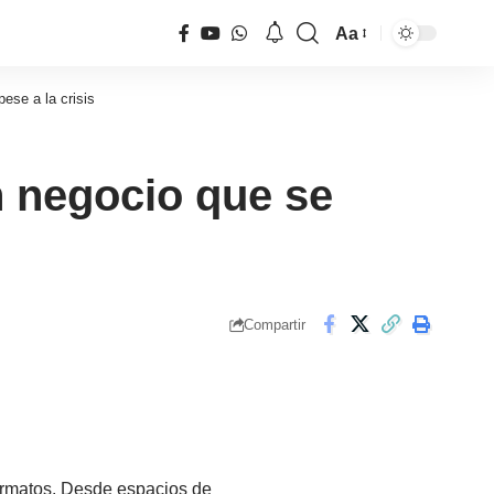
Aa
Tamaño
de
ese a la crisis
fuente
n negocio que se
Compartir
ormatos. Desde espacios de